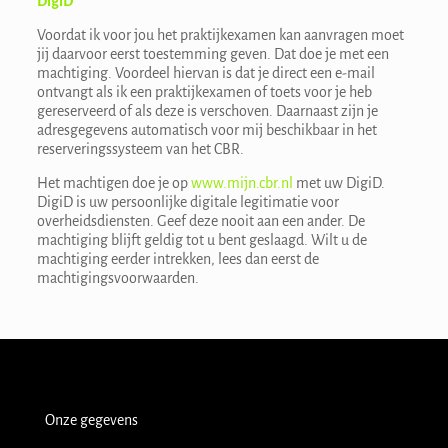
DigiD
Voordat ik voor jou het praktijkexamen kan aanvragen moet
jij daarvoor eerst toestemming geven. Dat doe je met een
machtiging. Voordeel hiervan is dat je direct een e-mail
ontvangt als ik een praktijkexamen of toets voor je heb
gereserveerd of als deze is verschoven. Daarnaast zijn je
adresgegevens automatisch voor mij beschikbaar in het
reserveringssysteem van het CBR.
Het machtigen doe je op
www.mijn.cbr.nl
met uw DigiD.
DigiD is uw persoonlijke digitale legitimatie voor
overheidsdiensten. Geef deze nooit aan een ander. De
machtiging blijft geldig tot u bent geslaagd. Wilt u de
machtiging eerder intrekken, lees dan eerst de
machtigingsvoorwaarden.
Onze gegevens