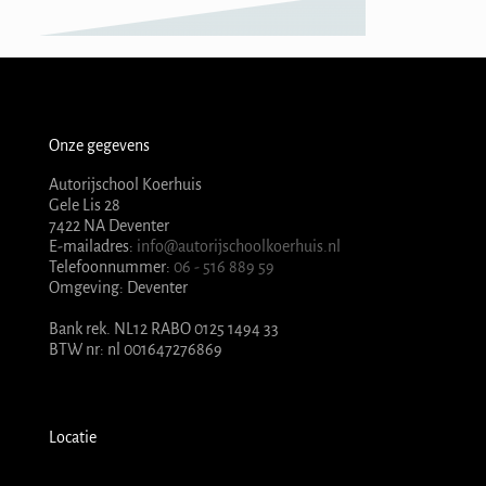
Onze gegevens
Autorijschool Koerhuis
Gele Lis 28
7422 NA Deventer
E-mailadres:
info@autorijschoolkoerhuis.nl
Telefoonnummer:
06 - 516 889 59
Omgeving: Deventer
Bank rek. NL12 RABO 0125 1494 33
BTW nr: nl 001647276869
Locatie