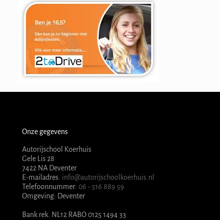
Onze gegevens
Autorijschool Koerhuis
Gele Lis 28
7422 NA Deventer
E-mailadres:
info@autorijschoolkoerhuis.nl
Telefoonnummer:
06 - 516 889 59
Omgeving: Deventer
Bank rek. NL12 RABO 0125 1494 33