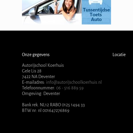
Onze gegevens
Locatie
Autorijschool Koerhuis
Gele Lis 28
7422 NA Deventer
E-mailadres:
info@autorijschoolkoerhuis.nl
Telefoonnummer:
06 - 516 889 59
Omgeving: Deventer
Bank rek. NL12 RABO 0125 1494 33
BTW nr: nl 001647276869