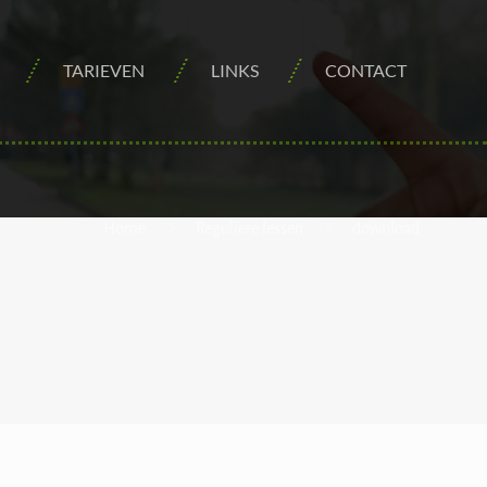
TARIEVEN
LINKS
CONTACT
Home
Reguliere lessen
download