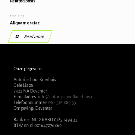
Related posts
1 mei 2014
Aliquam eratac
Read more
Onze gegevens
Autorijschool Koerhuis
Gele Lis 28
7422 NA Deventer
E-mailadres:
info@autorijschoolkoerhuis.nl
Telefoonnummer:
06 - 516 889 59
Omgeving: Deventer
Bank rek. NL12 RABO 0125 1494 33
BTW nr: nl 001647276869